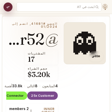
العضو #41681, انضم إلى
01/2024
👻
CompactWater52
@
المشتريات
46ي
17
حجم الشراء
$3.20k
4
المتابعون
·
8
التالي
·
33.8k
أهمية
Connector
25x Customer
2 members
INNER
i