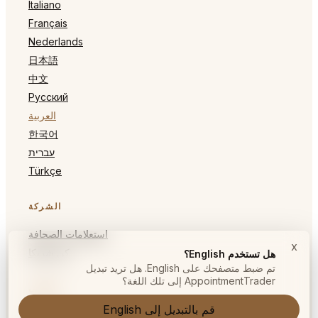
Italiano
Français
Nederlands
日本語
中文
Русский
العربية
한국어
עברית
Türkçe
الشركة
استعلامات الصحافة
x
كن شريكا
هل تستخدم English؟
تم ضبط متصفحك على English. هل تريد تبديل
AppointmentTrader إلى تلك اللغة؟
قانوني
قم بالتبديل إلى English
الشروط