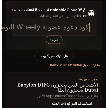
Commentary on Latest Bids
→
▾
ظار الطلبات
 الساعة 6 مسا
به
↑
حجز؟ بيعه
الأشخاص الذين يحجزون Babylon DIFC
لة