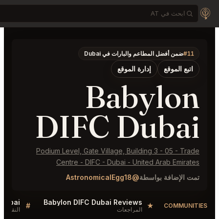
Duba
B
DIFC
Podium Level, Gate Vill
Centre - DIFC - 
Q
Sellers QA for Babylon DIFC Dubai
Babylon DIFC Duba
#
#
النقاش
ا