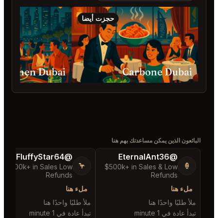
جزت أيضا
حجزت أيضا
Soul Kitchen Dubai
@DistinguishedTre
@FluffyStar64
e58
🦩
$400k+ in Sales Low
$
🏝️
Refunds
$300k+ in Sales & Low
Refunds
ملء هنا
تاريخ المدينة
ملأ طلبًا واحدًا هنا
ملأ 6 طلبات مجاورة
تبدأ عادة في 1 minute