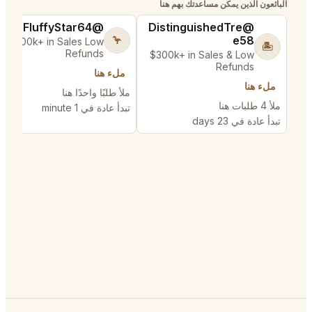
@GloriousSeed75
@MaternalRecord7
@E
3
🍀
& Low
$500k+ in Sales & L
😎
unds
Refun
$500k+ in Sales & Low
Refunds
ملء هنا
ملء هنا
ملأ 8 طلبات هنا
ملأ 4 طلبات هنا
minute
تبدأ عادة في 21 nutes
تبدأ عادة في 1 minute