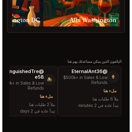
SHŌTŌ Washington DC
@ChattyChain37
@DistinguishedTre
e58
😺
$300k+ in Sales & Low
$
🏝️
Refunds
$300k+ in Sales & Low
Refunds
ملء هنا
ملء هنا
ملأ طلبًا واحدًا هنا
ملأ 2 طلبات هنا
تبدأ عادة في 6 hours
تبدأ عادة في 2 days