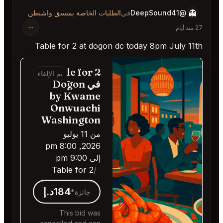
لبات الخاصة بمنسق واشنطن
Table for 2 at dogon
Table for 2
تم الإلغاء
في Dōgon
by Kwame
Onwuachi
Washington
من 11 يوليو
2026, 8:00 pm
إلى 9:00 pm
Table for 2
184د.إ
جائزة*
This bid was