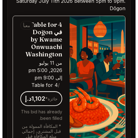
Saturday July 11th 20
Table for 4
معبأ
في Dōgon
by Kwame
Onwuachi
Washington
من 11 يوليو
2026, 5:00 pm
إلى 9:00 pm
Table for 4
1,102د.إ
جائزة*
This bid has already
been filled.
* المكافأة الممولة من
قبل المشتري، إجمالي
مبلغ المكافأة قبل