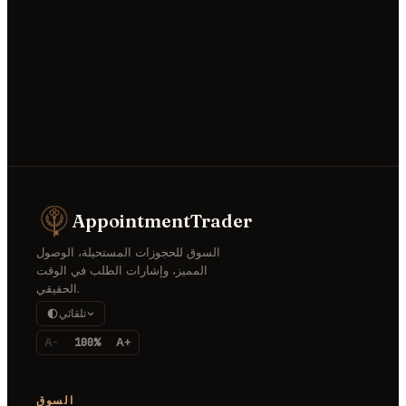
AppointmentT
وق للحجوزات المستحيلة، الوصول
لمميز، وإشارات الطلب في الوقت
الحقيقي.
تلقائي
A-
100%
A+
السوق