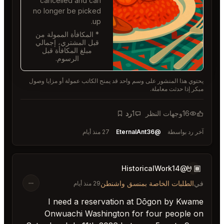
cancelled and can
no longer be picked
up.
* المكافأة الممولة من
قبل المشتري، إجمالي
مبلغ المكافأة قبل
الرسوم.
يمنح الكاتب عمولة أو مزايا وصول
ة مرجعية
27 منذ أيام
نطن
29 منذ أيام
I need a reserva
Onwuachi Washing