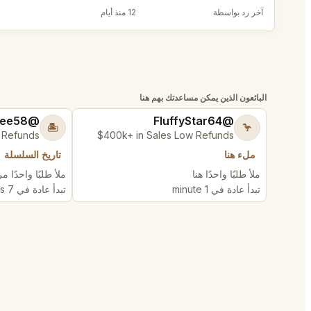
آخر رد بواسطة
@FluffyStar64
12 منذ أيام
البائعون الذين يمكن مساعدتك بهم هنا
@DistinguishedTree58
@FluffyStar64
🏝️
🦩
 Refunds
$400k+ in Sales Low Refunds
ملء هنا
تاريخ السلسلة
ملأ طلبًا واحدًا هنا
ملأ طلبًا واحدًا م
تبدأ عادة في 1 minute
تبدأ عادة في 7 minutes