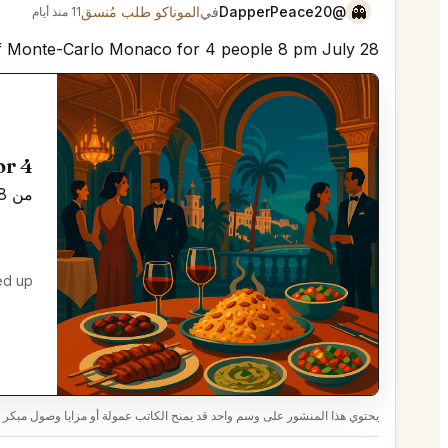
👻
@DapperPeace20
في
الموناكو طلب مُنسق
11 منذ أيام
rif Monte-Carlo Monaco for 4 people 8 pm July 28
Table for 4 في
من 28 يوليو 2026, 8:00 pm إلى 9:00 pm
d up.
يحتوي هذا المنشور على وسم واحد قد يمنح الكاتب عمولة أو مزايا وصول مبكر إ