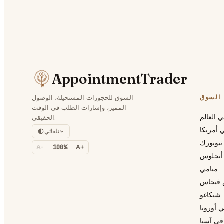
AppointmentTrader
السوق
السوق للحجوزات المستحيلة، الوصول
المميز، وإشارات الطلب في الوقت
 العالم
الحقيقي.
 أمريكا
تلقائي
نيويورك
A-
100%
A+
أنجلوس
ميامي
 فيجاس
شيكاغو
 أوروبا
في آسيا