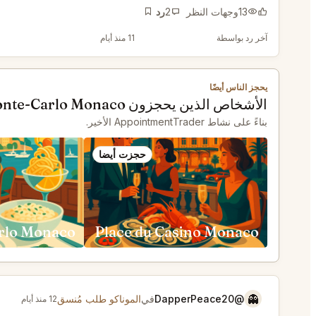
13
وجهات النظر
2
رد
إشارة مرجعية
آخر رد بواسطة
@EternalAnt36
11 منذ أيام
يحجز الناس أيضًا
الأشخاص الذين يحجزون Em Sherif Monte-Carlo Monaco يحجزون أيضًا
بناءً على نشاط AppointmentTrader الأخير.
حجزت أيضا
Place du Casino Monaco
👻
@DapperPeace20
في
الموناكو طلب مُنسق
12 منذ أيام