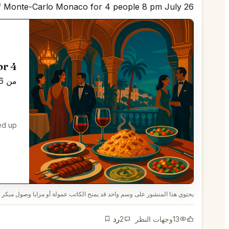
rif Monte-Carlo Monaco for 4 people 8 pm July 26
Table for 4 في
من 26 يوليو 2026, 8:00 pm إلى 9:00 pm
d up.
يحتوي هذا المنشور على وسم واحد قد يمنح الكاتب عمولة أو مزايا وصول مبكر إ
13
وجهات النظر
2
رد
إشارة مرجعية