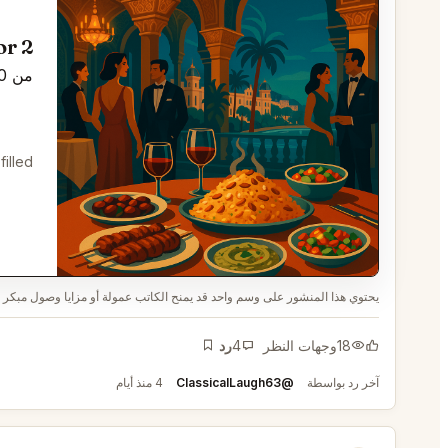
Table for 2 في
من 10 أغسطس 2026, 12:00 am إلى 8:00 pm
illed.
يحتوي هذا المنشور على وسم واحد قد يمنح الكاتب عمولة أو مزايا وصول مبكر إ
18
وجهات النظر
4
رد
إشارة مرجعية
آخر رد بواسطة
@ClassicalLaugh63
4 منذ أيام