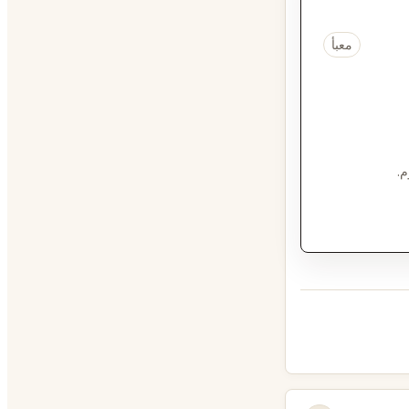
معبأ
م.