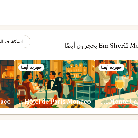
استكشاف المو
حجزت أيضا
حجزت أيضا
naco
Le Louis XV-Alain Ducasse à l'Hôtel de Paris Monaco
Cipriani Monte Carlo Monaco