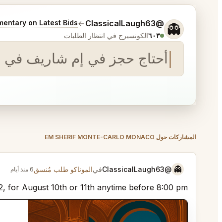
أخبرني المزيد عما تريده.
entary on Latest Bids
→
@ClassicalLaugh63
👻
٦٠٣
الكونسيرج في انتظار الطلبات
│
أحتاج حجز في إم شاريف في مونت كارلو. طاولة لشخص
المشاركات حول EM SHERIF MONTE-CARLO MONACO
👻
@ClassicalLaugh63
في
الموناكو طلب مُنسق
6 منذ أيام
 2, for August 10th or 11th anytime before 8:00 pm