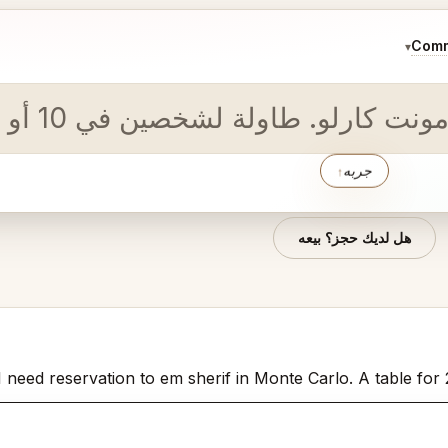
Comm
▾
ين في 10 أو 11 أغسطس في أي وقت قبل الساعة 8:00 مساءً
جربه
↑
هل لديك حجز؟ بيعه
I need reservation to em sherif in Monte Carlo. A table for