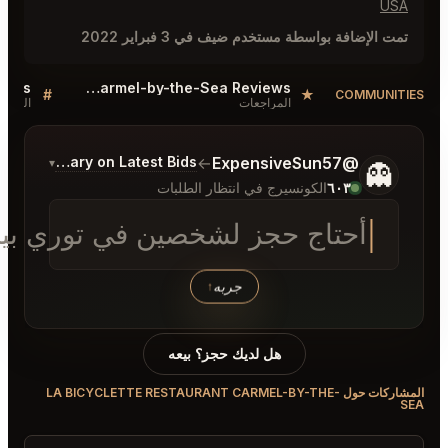
La Bicyclette Restaurant Carmel-by-the-Sea FAQ
Sellers QA for La Bicyclette Restaurant Carmel-by-the-Sea
#
#
النقاش
النقاش