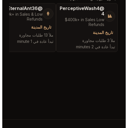
@BraveHand53
@MaternalRe
💯
$400k+ in Sales Low
Refunds
$500k+ in Sal
تاريخ المدينة
ملأ 3 طلبات مجاورة
تبدأ عادة في 1 minute