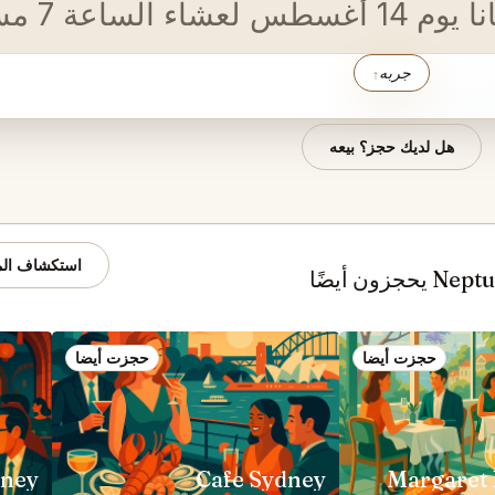
ساءً في لندن.
جربه
↑
هل لديك حجز؟ بيعه
استكشاف المو
حجزت أيضا
حجزت أيضا
dney
Cafe Sydney
Margaret 