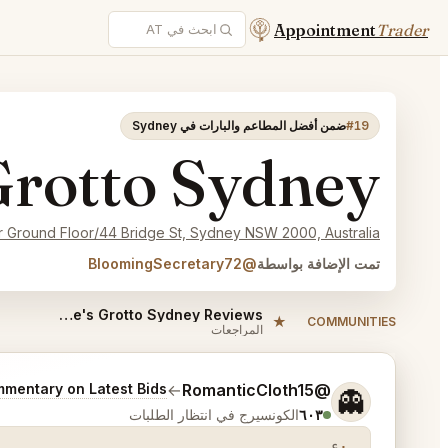
Appointment
Trader
#19
ضمن أفضل المطاعم والبارات في Sydney
Grotto Sydney
 Ground Floor/44 Bridge St, Sydney NSW 2000, Australia
تمت الإضافة بواسطة
@BloomingSecretary72
Neptune's Grotto Sydney Reviews
★
COMMUNITIES
المراجعات
أخبرني المزيد عما تريده.
mentary on Latest Bids
→
@RomanticCloth15
👻
٦٠٣
الكونسيرج في انتظار الطلبات