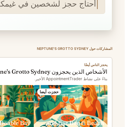
أحتاج حجز لشخصين في غيمكانا يوم 14 أغسطس لعشاء الساعة 7 م
المشاركات حول NEPTUNE'S GROTTO SYDNEY
يحجز الناس أيضًا
الأشخاص الذين يحجزون Neptune's Grotto Sydney يحجزون أيضًا
بناءً على نشاط AppointmentTrader الأخير.
حجزت أيضا
Double Bay
Icebergs Dining Room and Bar Bondi Beach