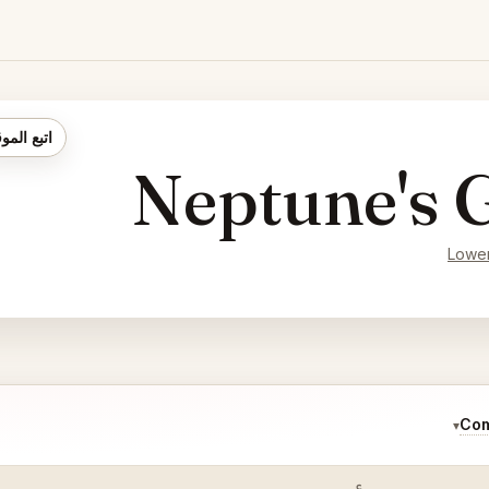
اتبع المو
Neptune's 
Lower
Com
▾