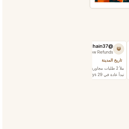
@DefendableJump50
@ChattyChain37
🧿
😺
es & Low Refunds
$300k+ in Sales & Low Refunds
تاريخ المدينة
تاريخ المدينة
ملأ 2 طلبات مجاورة
ملأ 2 طلبات مجاورة
تبدأ عادة في 29 days
تبدأ عادة في 7 days