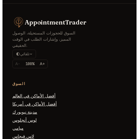
AppointmentTrader
السوق للحجوزات المستحيلة، الوصول
المميز، وإشارات الطلب في الوقت
الحقيقي.
تلقائي
A-
100%
A+
السوق
أفضل الأماكن في العالم
أفضل الأماكن في أمريكا
مدينة نيويورك
لوس أنجلوس
ميامي
لاس فيجاس