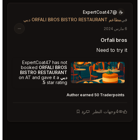
☕️
@ExpertCoat47
مطاعم ORFALI BROS BISTRO RESTAURANT دبي
Orfali br
Need to try 
ExpertCoat47 has not
booked
ORFALI BROS
BISTRO RESTAURANT
دبي
on AT and gave it a
5
star rating.
ORFALI BROS BISTRO RESTAURANT دبي
5
★
★
★
★
★
Author earned 50 Traderpoint
4
وجهات النظر
رد
إشارة مرجعية