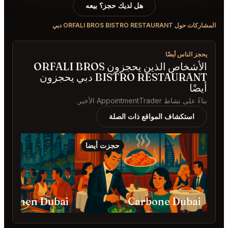
هل لديك حجز؟ بيعه
ORFALI BROS BISTRO RESTAUR دبي
ز الناس أيضًا
الأشخاص الذين يحجزون ORFALI BROS
BISTRO RESTAURANT دبي يحجزون
ضًا
على نشاط AppointmentTrader الأخير.
استكشاف المواقع ذات الصلة
حجزت أيضا
حجزت
Soul Kitchen Dubai
Carbone Duba