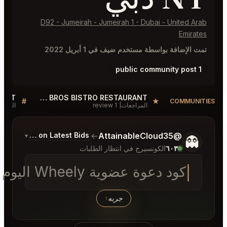
D92 - Jumeirah - Jumeirah 1 - Dubai - United A
Emira
 الإضافة بواسطة مستخدم ضيف في 1 أبريل 2022
1 public 
ORFALI BROS BISTRO RESTAURANT دبي Reviews
#
★
COMMUNI
المراجعات
1 review
النقاش
خبرني المزيد عما تريده.
Commentary on Latest Bids
→
@AttainableCloud35
▾
👻
٦٠٣
الكونسيرج في انتظار الطلبات
كود دعوة عضوية Wheely اليوم قبل
جربه
↑