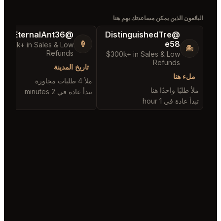
ئعون الذين يمكن مساعدتك بهم هنا
@EternalAnt36
@DistinguishedTre
e58
🍦
$500k+ in Sales & Low
😎
🏝️
Refunds
$300k+ in Sales & Low
Refunds
تاريخ المدينة
لء هنا
تاري
ملأ 4 طلبات مجاورة
أ طلبًا واحدًا هنا
ملأ 2 طلبات مجاورة
تبدأ عادة في 2 minutes
أ عادة في 1 hour
تبدأ عاد