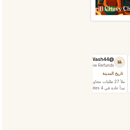
Jônt Washington
Woodmont Grill Chevy Chase
@ChattyChain37
@PerceptiveWash44
😺
🎱
es & Low Refunds
$400k+ in Sales Low Refunds
تاريخ المدينة
تاريخ المدينة
ملأ 27 طلبات مجاورة
ملأ 13 طلبات مجاورة
تبدأ عادة في 4 minutes
تبدأ عادة في 1 hour