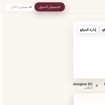
تسجيل الدخول
متصلون الآن
قع
إدارة الموقع
Must try dishes at SHŌTŌ Washington DC
#
#
النقاش
النقاش