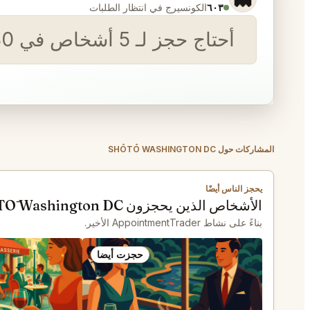
٦٠٣
الكونسيرج في انتظار الطلبات
أحتاج حجز لـ 5 أشخاص في 30 يوليو عند الساعة 6:30 في Le Diplomate في واشنطن.
المشاركات حول SHŌTŌ WASHINGTON DC
يحجز الناس أيضًا
الأشخاص الذين يحجزون SHŌTŌ Washington DC يحجزون أيضًا
بناءً على نشاط AppointmentTrader الأخير.
حجزت أيضا