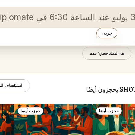
جربه
↑
هل لديك حجز؟ بيعه
استكشاف المو
حجزت أيضا
حجزت أيضا