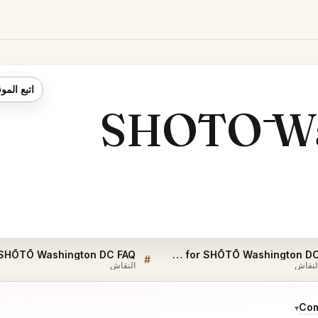
اتبع المو
SHŌTŌ Wa
SHŌTŌ Washington DC FAQ
Sellers QA for SHŌTŌ Washington DC
#
لنقاش
النقاش
Com
▾