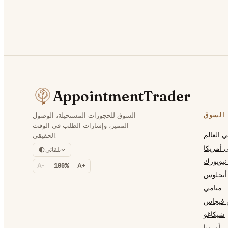
AppointmentTrader
السوق
السوق للحجوزات المستحيلة، الوصول
المميز، وإشارات الطلب في الوقت
 العالم
الحقيقي.
 أمريكا
تلقائي
نيويورك
A-
100%
A+
أنجلوس
ميامي
 فيجاس
شيكاغو
 أوروبا