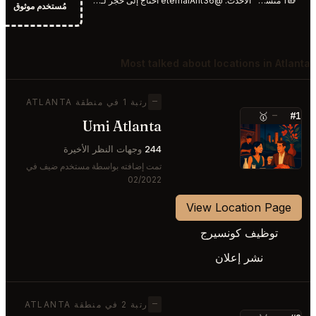
1 منشور هذا الأسبوع
الأحدث:
@eternalAnt36 أحتاج إلى حجز لـ 3 أشخاص لـ The Modern يوم الجمعة 9 سبتمبر
مُستخدم موثوق
Most talked about locations in Atlanta
—
رتبة 1 في منطقة ATLANTA
#1
🥇
—
Umi Atlanta
⭐
244
وجهات النظر الأخيرة
تمت إضافته بواسطة مستخدم ضيف في
02/2022
View Location Page
توظيف كونسيرج
نشر إعلان
—
رتبة 2 في منطقة ATLANTA