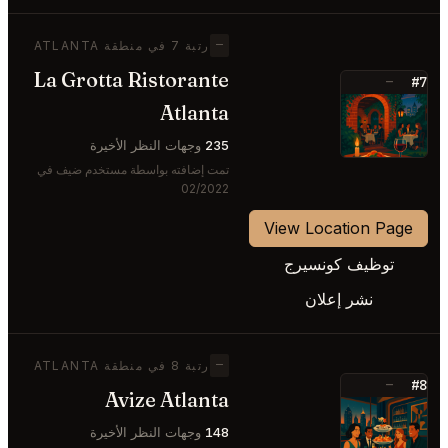
—
رتبة 7 في منطقة ATLANTA
La Grotta Ristorante
#7
—
Atlanta
⭐
235
وجهات النظر الأخيرة
تمت إضافته بواسطة مستخدم ضيف في
02/2022
View Location Page
توظيف كونسيرج
نشر إعلان
—
رتبة 8 في منطقة ATLANTA
#8
—
Avize Atlanta
⭐
148
وجهات النظر الأخيرة