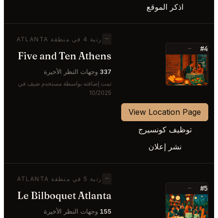
اذكر الموقع
—
رتبة 4 في منطقة ATLANTA
#4
—
Five and Ten Athens
⭐
337
وجهات النظر الأخيرة
تمت إضافته بواسطة مستخدم ضيف في
10/2025
View Location Page
توظيف كونسيرج
نشر إعلان
—
رتبة 5 في منطقة ATLANTA
#5
—
Le Bilboquet Atlanta
⭐
155
وجهات النظر الأخيرة