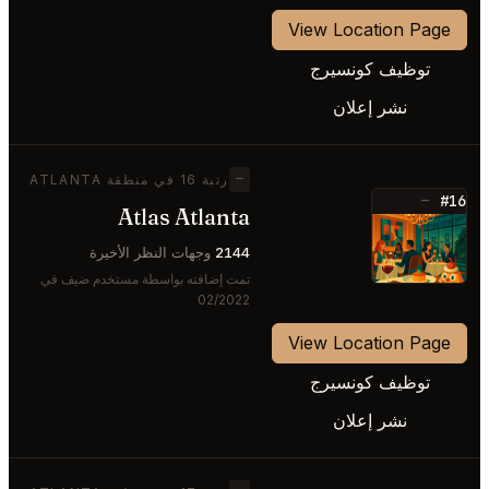
View Location Page
توظيف كونسيرج
نشر إعلان
—
رتبة 16 في منطقة ATLANTA
#16
—
Atlas Atlanta
⭐
2144
وجهات النظر الأخيرة
تمت إضافته بواسطة مستخدم ضيف في
02/2022
View Location Page
توظيف كونسيرج
نشر إعلان