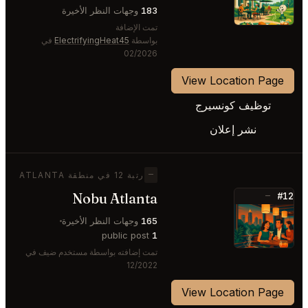
183
وجهات النظر الأخيرة
تمت الإضافة
بواسطة
ElectrifyingHeat45
في
02/2026
View Location Page
توظيف كونسيرج
نشر إعلان
—
رتبة 12 في منطقة ATLANTA
Nobu Atlanta
#12
—
⭐
165
وجهات النظر الأخيرة
public post
1
تمت إضافته بواسطة مستخدم ضيف في
12/2022
View Location Page