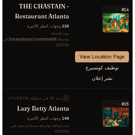
THE CHASTAIN -
#14
—
Restaurant Atlanta
⭐
226
وجهات النظر الأخيرة
تمت الإضافة
بواسطة
ExtraordinaryCommittee68
في
12/2025
View Location Page
توظيف كونسيرج
نشر إعلان
—
رتبة 15 في منطقة ATLANTA
#15
—
Lazy Betty Atlanta
⭐
148
وجهات النظر الأخيرة
تمت إضافته بواسطة مستخدم ضيف في
02/2022