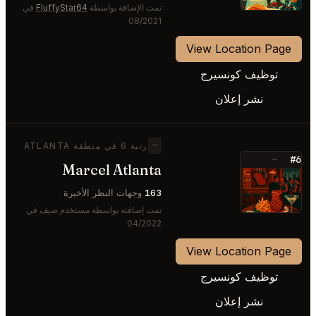
تمت الإضافة بواسطة
FluffyStar64
في
08/2021
View Location Page
توظيف كونسيرج
نشر إعلان
—
رتبة 6 في منطقة ATLANTA
#6
—
Marcel Atlanta
⭐
163
وجهات النظر الأخيرة
تمت إضافته بواسطة مستخدم ضيف في
04/2022
View Location Page
توظيف كونسيرج
نشر إعلان