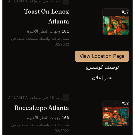
—
رتبة 17 في منطقة ATLANTA
Toast On Lenox
#17
—
Atlanta
⭐
181
وجهات النظر الأخيرة
تمت إضافته بواسطة مستخدم ضيف في
02/2022
View Location Page
توظيف كونسيرج
نشر إعلان
—
رتبة 18 في منطقة ATLANTA
#18
—
BoccaLupo Atlanta
⭐
166
وجهات النظر الأخيرة
تمت إضافته بواسطة مستخدم ضيف في
02/2022