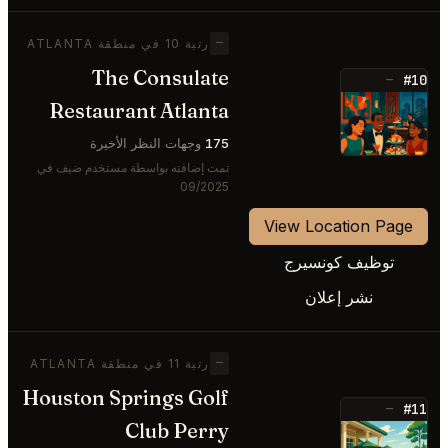
—
رتبة 10 في منطقة ATLANTA
The Consulate
#10
—
Restaurant Atlanta
⭐
175
وجهات النظر الأخيرة
تمت إضافته بواسطة مستخدم ضيف في
09/2025
View Location Page
توظيف كونسيرج
نشر إعلان
—
رتبة 11 في منطقة ATLANTA
Houston Springs Golf
#11
—
Club Perry
⭐