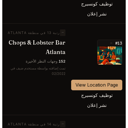
توظيف كونسيرج
نشر إعلان
—
رتبة 13 في منطقة ATLANTA
Chops & Lobster Bar
#13
—
Atlanta
⭐
152
وجهات النظر الأخيرة
تمت إضافته بواسطة مستخدم ضيف في
02/2022
View Location Page
توظيف كونسيرج
نشر إعلان
—
رتبة 14 في منطقة ATLANTA