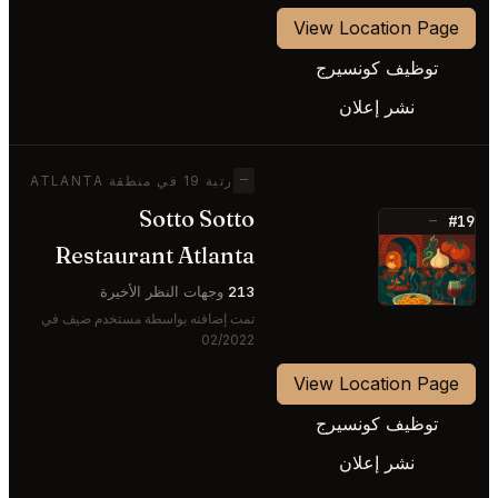
View Location Page
توظيف كونسيرج
نشر إعلان
—
رتبة 19 في منطقة ATLANTA
Sotto Sotto
#19
—
Restaurant Atlanta
⭐
213
وجهات النظر الأخيرة
تمت إضافته بواسطة مستخدم ضيف في
02/2022
View Location Page
توظيف كونسيرج
نشر إعلان