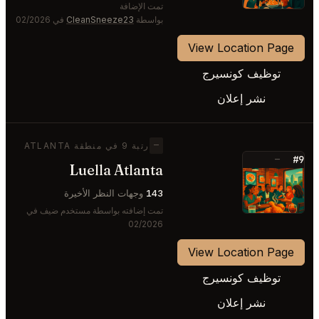
تمت الإضافة
بواسطة
CleanSneeze23
في 02/2026
View Location Page
توظيف كونسيرج
نشر إعلان
—
رتبة 9 في منطقة ATLANTA
#9
—
Luella Atlanta
⭐
143
وجهات النظر الأخيرة
تمت إضافته بواسطة مستخدم ضيف في
02/2026
View Location Page
توظيف كونسيرج
نشر إعلان