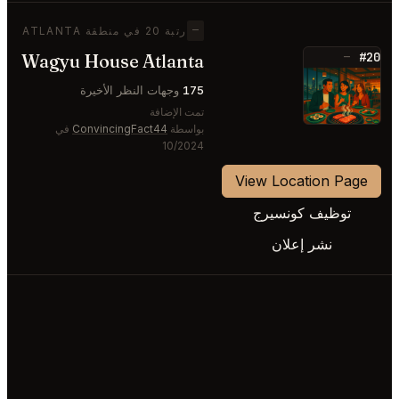
—
رتبة 20 في منطقة ATLANTA
#20
Wagyu House Atlanta
—
⭐
175
وجهات النظر الأخيرة
تمت الإضافة
بواسطة
ConvincingFact44
في
10/2024
View Location Page
توظيف كونسيرج
نشر إعلان