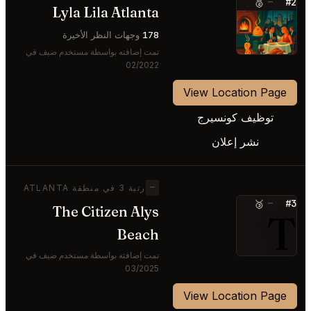
#2
🥈
—
Lyla Lila Atlanta
⭐
178
وجهات النظر الأخيرة
تمت إضافته بواسطة مستخدم ضيف في
02/2022
View Location Page
توظيف كونسيرج
نشر إعلان
—
رتبة 3 في منطقة ATLANTA
#3
🥉
—
The Citizen Alys
T
Beach
تمت إضافته بواسطة مستخدم ضيف في
03/2025
View Location Page