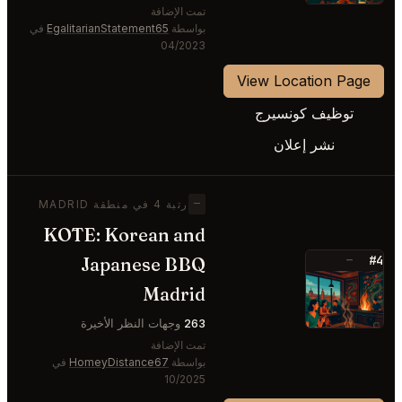
تمت الإضافة
بواسطة
EgalitarianStatement65
في
04/2023
View Location Page
توظيف كونسيرج
نشر إعلان
—
رتبة 4 في منطقة MADRID
KŌTE: Korean and
#4
Japanese BBQ
—
⭐
Madrid
263
وجهات النظر الأخيرة
تمت الإضافة
بواسطة
HomeyDistance67
في
10/2025