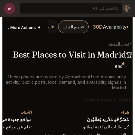
30D
Availability
جميع الفئات
المطاعم والبارات
Bars
⌄
More Actions
تغيير المدينة
Best Places to Visit in Madrid
🏆
8
These places are ranked by AppointmentTrader community
activity, public posts, local demand, and availability signals in
Madrid.
Communities in Madrid
شراء
الأحداث
مُسَرِّحُو مَدْرِيد يَطْلُبُونَ
مواقع جديدة في 
كل طلبات المرافقة لميلانو
تعلم عن مواقع جدي