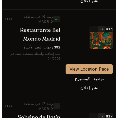
نشر إعلان
رتبة 16 في منطقة
+1
(+1)
MADRID
Restaurante Bel
#16
▲1
⭐
Mondo Madrid
392
وجهات النظر الأخيرة
تمت إضافته بواسطة مستخدم ضيف في
04/2025
View Location Page
توظيف كونسيرج
نشر إعلان
رتبة 17 في منطقة
+1
(+1)
MADRID
Sobrino de Botín
#17
▲1