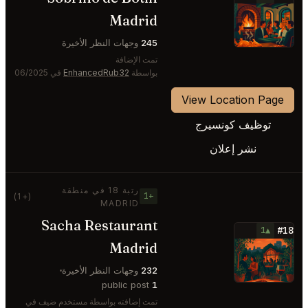
⭐
Madrid
245
وجهات النظر الأخيرة
تمت الإضافة
بواسطة
EnhancedRub32
في 06/2025
View Location Page
توظيف كونسيرج
نشر إعلان
رتبة 18 في منطقة
+1
(+1)
MADRID
Sacha Restaurant
#18
▲1
Madrid
⭐
232
وجهات النظر الأخيرة
public post
1
تمت إضافته بواسطة مستخدم ضيف في