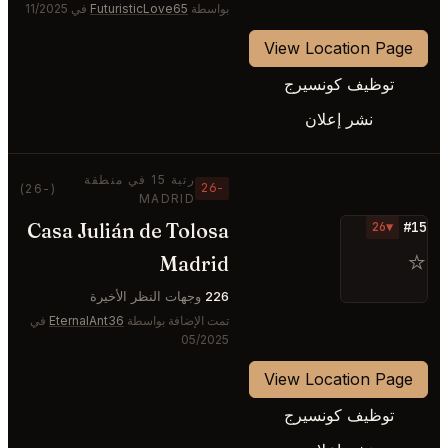
بواسطة
FuturisticLove65
في 11/2025
View Location Page
توظيف كونسيرج
نشر إعلان
رتبة 15 في منطقة
−26
(-26)
MADRID
Casa Julián de Tolosa
#15
▼26
⭐
Madrid
226
وجهات النظر الأخيرة
تمت الإضافة بواسطة
EternalAnt36
في
05/2025
View Location Page
توظيف كونسيرج