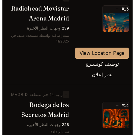
Radiohead Movistar
#13
—
Arena Madrid
⭐
239
وجهات النظر الأخيرة
تمت إضافته بواسطة مستخدم ضيف في
11/2025
View Location Page
توظيف كونسيرج
نشر إعلان
—
رتبة 14 في منطقة MADRID
Bodega de los
#14
—
Secretos Madrid
⭐
228
وجهات النظر الأخيرة
تمت الإضافة