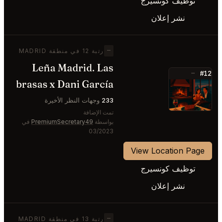
توظيف كونسيرج
نشر إعلان
—
رتبة 12 في منطقة MADRID
Leña Madrid. Las
#12
—
brasas x Dani García
⭐
233
وجهات النظر الأخيرة
تمت الإضافة
بواسطة
PremiumSecretary49
في
03/2023
View Location Page
توظيف كونسيرج
نشر إعلان
—
رتبة 13 في منطقة MADRID