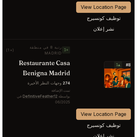
View Location Page
توظيف كونسيرج
نشر إعلان
رتبة 8 في منطقة
+1
(+1)
MADRID
Restaurante Casa
#8
▲1
Benigna Madrid
⭐
274
وجهات النظر الأخيرة
تمت الإضافة
بواسطة
DefinitiveFeather12
في
06/2025
View Location Page
توظيف كونسيرج
نشر إعلان