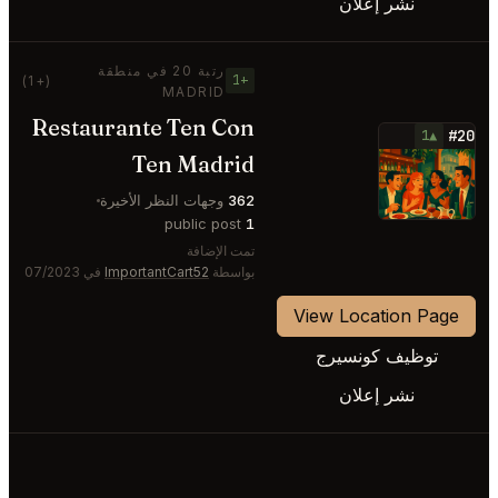
نشر إعلان
رتبة 20 في منطقة
+1
(+1)
MADRID
Restaurante Ten Con
#20
▲1
Ten Madrid
⭐
362
وجهات النظر الأخيرة
public post
1
تمت الإضافة
بواسطة
ImportantCart52
في 07/2023
View Location Page
توظيف كونسيرج
نشر إعلان