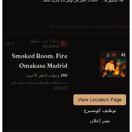
1 منشور هذا الأسبوع
الأحدث:
حجز في لوس 33 مدريد لشخصين今晚 1 أغسطس
Most talked about locations in Madrid
رتبة 1 في منطقة
−2
(-2)
MADRID
Smoked Room. Fire
#1
🥇
▼2
⭐
Omakase Madrid
260
وجهات النظر الأخيرة
تمت إضافته بواسطة مستخدم ضيف في
01/2022
View Location Page
توظيف كونسيرج
نشر إعلان