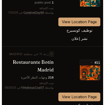
public post
1
تمت الإضافة
بواسطة
CurativeDay66
في 11/2025
View Location Page
توظيف كونسيرج
نشر إعلان
—
رتبة 11 في منطقة MADRID
Restaurante Botín
#11
—
Madrid
⭐
219
وجهات النظر الأخيرة
تمت الإضافة
بواسطة
FlirtatiousCoal17
في 05/2023
View Location Page