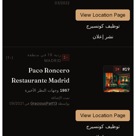
03/2022
View Location Page
توظيف كونسيرج
نشر إعلان
رتبة 19 في منطقة
−1
(-1)
MADRID
Paco Roncero
#19
▼1
⭐
Restaurante Madrid
1867
وجهات النظر الأخيرة
تمت الإضافة
بواسطة
GraciousPart13
في 09/2021
View Location Page
توظيف كونسيرج