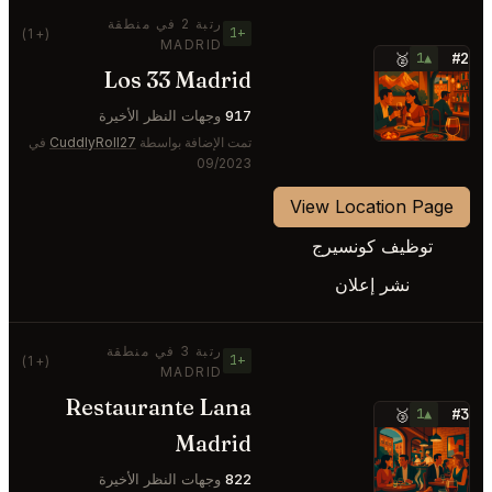
رتبة 2 في منطقة
+1
(+1)
MADRID
#2
🥈
▲1
Los 33 Madrid
⭐
917
وجهات النظر الأخيرة
تمت الإضافة بواسطة
CuddlyRoll27
في
09/2023
View Location Page
توظيف كونسيرج
نشر إعلان
رتبة 3 في منطقة
+1
(+1)
MADRID
Restaurante Lana
#3
🥉
▲1
Madrid
⭐
822
وجهات النظر الأخيرة