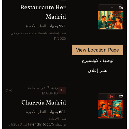
Restaurante Her
#6
—
Madrid
⭐
291
وجهات النظر الأخيرة
تمت إضافته بواسطة مستخدم ضيف في
11/2025
View Location Page
توظيف كونسيرج
نشر إعلان
رتبة 7 في منطقة
−1
(-1)
MADRID
#7
▼1
Charrúa Madrid
⭐
681
وجهات النظر الأخيرة
تمت الإضافة
بواسطة
FriendlyRoot75
في 01/2023