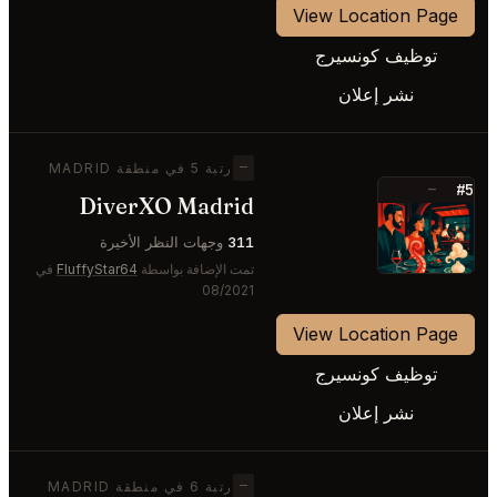
View Location Page
توظيف كونسيرج
نشر إعلان
—
رتبة 5 في منطقة MADRID
#5
—
DiverXO Madrid
⭐
311
وجهات النظر الأخيرة
تمت الإضافة بواسطة
FluffyStar64
في
08/2021
View Location Page
توظيف كونسيرج
نشر إعلان
—
رتبة 6 في منطقة MADRID