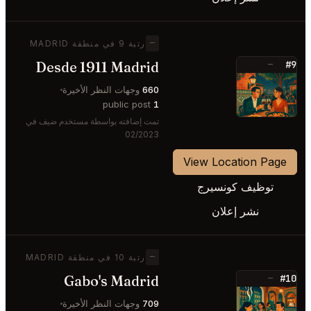
—
رتبة 9 في منطقة MADRID
Desde 1911 Madrid
#9
—
⭐
660
وجهات النظر الأخيرة
public post
1
تمت إضافته بواسطة مستخدم ضيف في
02/2023
View Location Page
توظيف كونسيرج
نشر إعلان
—
رتبة 10 في منطقة MADRID
Gabo's Madrid
#10
—
⭐
709
وجهات النظر الأخيرة